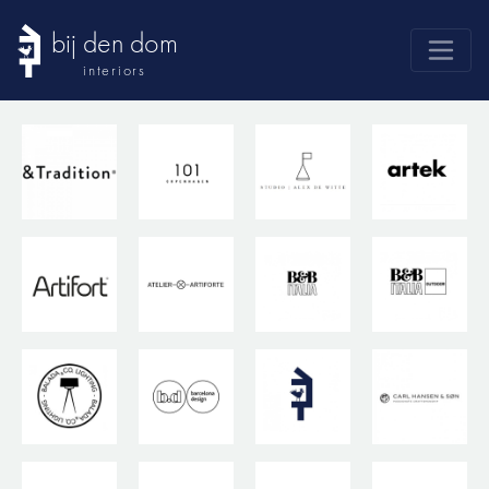
bij den dom
interiors
products
webshop
sale
brands
advice
news
search