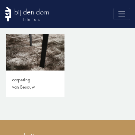
bij den dom
interiors
products
webshop
sale
brands
advice
carpeting
van Besouw
news
search