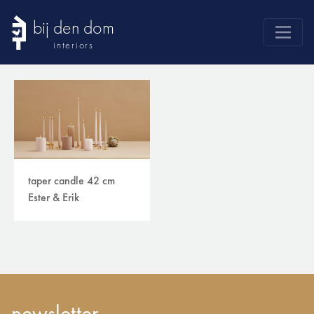
bij den dom
interiors
products
webshop
sale
brands
advice
taper candle 42 cm
Ester & Erik
news
search