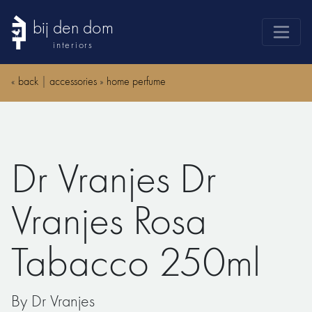
bij den dom
interiors
products
«
back
|
accessories
»
home perfume
webshop
sale
brands
Dr Vranjes Dr
advice
news
Vranjes Rosa
search
Tabacco 250ml
By Dr Vranjes