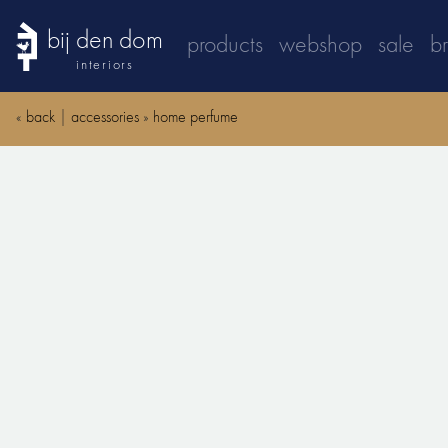
bij den dom
products
webshop
sale
b
interiors
«
back
|
accessories
»
home perfume