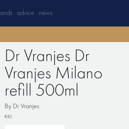
rands
advice
news
Dr Vranjes Dr
Vranjes Milano
refill 500ml
By Dr Vranjes
€82