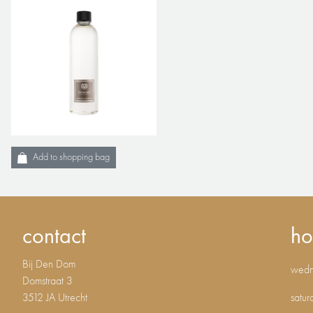
Add to shopping bag
contact
ho
Bij Den Dom
wedne
Domstraat 3
3512 JA Utrecht
satur