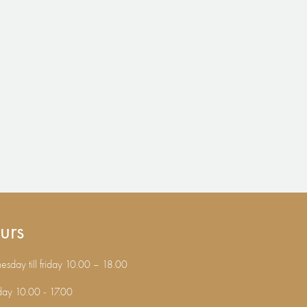
urs
sday till friday 10.00 – 18.00
day 10.00 - 17.00