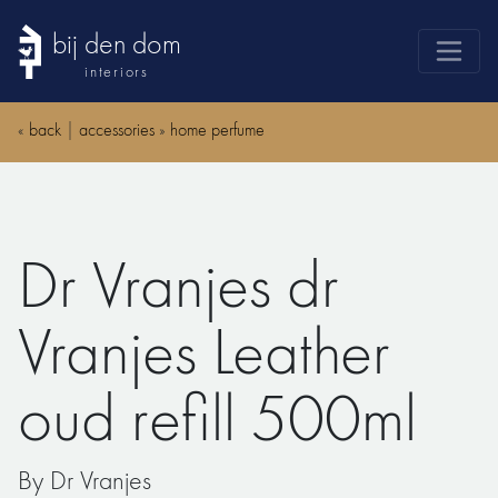
bij den dom
interiors
products
«
back
|
accessories
»
home perfume
webshop
sale
brands
Dr Vranjes dr
advice
news
Vranjes Leather
search
oud refill 500ml
By Dr Vranjes