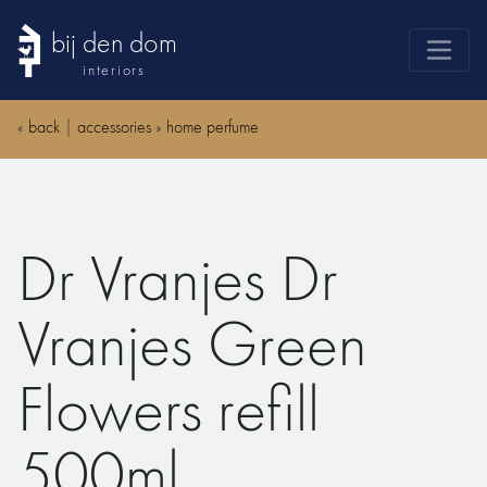
bij den dom
interiors
products
«
back
|
accessories
»
home perfume
webshop
sale
brands
Dr Vranjes Dr
advice
news
Vranjes Green
search
Flowers refill
500ml