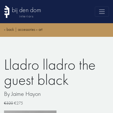
bij den dom
interiors
products
«
back
|
accessories
»
art
webshop
sale
brands
Lladro lladro the
advice
news
guest black
search
By Jaime Hayon
€320
€275