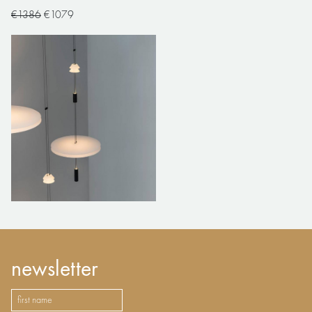
€1386
€1079
newsletter