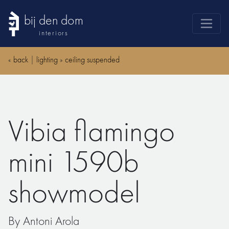
bij den dom
interiors
products
«
back
|
lighting
»
ceiling suspended
webshop
sale
brands
Vibia flamingo
advice
news
mini 1590b
search
showmodel
By Antoni Arola