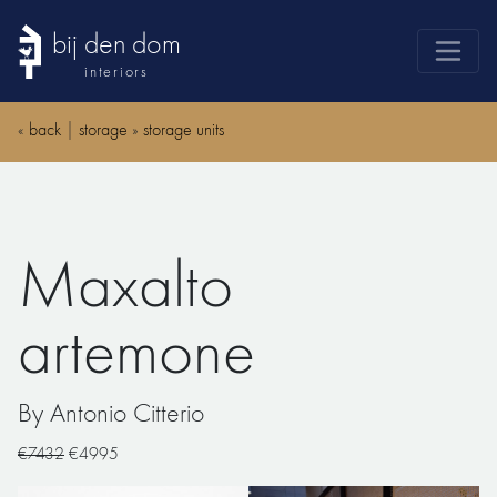
bij den dom
interiors
products
«
back
|
storage
»
storage units
webshop
sale
brands
Maxalto
advice
news
artemone
search
By Antonio Citterio
€7432
€4995