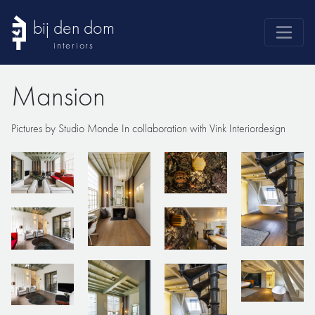
bij den dom
interiors
products
Mansion
webshop
sale
Pictures by Studio Monde In collaboration with Vink Interiordesign
brands
advice
news
search